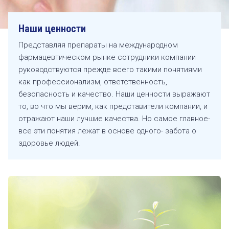
предоставления
инновационной и
Наши ценности
востребованной
Представляя препараты на международном
продукции в сфере
фармацевтическом рынке сотрудники компании
здравоохранения.
руководствуются прежде всего такими понятиями
как профессионализм, ответственность,
chevron_right
Подробнее
безопасность и качество. Наши ценности выражают
История становления
Наши ценности
Карьера
то, во что мы верим, как представители компании, и
отражают наши лучшие качества. Но самое главное-
все эти понятия лежат в основе одного- забота о
здоровье людей.