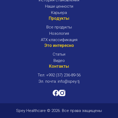
История становления
средствах и их
Наши ценности
пользе для
Карьера
здоровья.
Продукты
Все продукты
chevron_right
Подробнее
Нозология
Научно-популярные статьи
Видео
ATX классификация
Это интересно
Статьи
Видео
Контакты
Тел: +992 (37) 236-89-56
Эл. почта: info@spey.tj
Spey Healthcare © 2026. Все права защищены