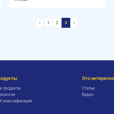
‹
1
2
3
›
родукты
Это интересн
е продукты
Статьи
зология
Видео
X классификация