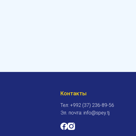
о
Контакты
Тел: +992 (37) 236-89-56
Эл. почта: info@spey.tj