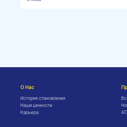
О Нас
П
История становления
Вс
Наши ценности
Но
Карьера
AT