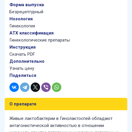
деятельность во
Форма выпуска
многих странах
Безрецептурный
мира.
Нозология
Гинекология
АТХ классификация
chevron_right
Подробнее
Гинекологические препараты
Все продукты
Нозология
ATX классификация
Инструкция
Скачать PDF
Дополнительно
Узнать цену
Поделиться
О препарате
Живые лактобактерии в Гинолактоспей обладают
антагонистической активностью в отношении