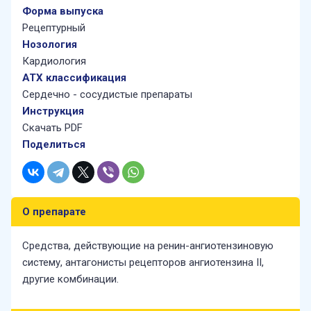
деятельность во
Форма выпуска
многих странах
Рецептурный
мира.
Нозология
Кардиология
АТХ классификация
chevron_right
Подробнее
Сердечно - сосудистые препараты
Все продукты
Нозология
ATX классификация
Инструкция
Скачать PDF
Поделиться
О препарате
Средства, действующие на ренин-ангиотензиновую
систему, антагонисты рецепторов ангиотензина II,
другие комбинации.