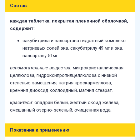
Состав
каждая таблетка, покрытая пленочной оболочкой,
содержит:
сакубитрила и валсартана гидратный комплекс
натриевых солей экв. сакубитрилу 49 мг и экв.
валсартану 51мг
вспомогательные вещества:
микрокристаллическая
целлюлоза, гидроксипропилцеллюлоза с низкой
степенью замещения, натрия кроскармеллоза,
кремния диоксид коллоидный, магния стеарат.
красители:
опадрай белый, желтый оксид железа,
смешанный озерно-зеленый; очищенная вода.
Показания к применению