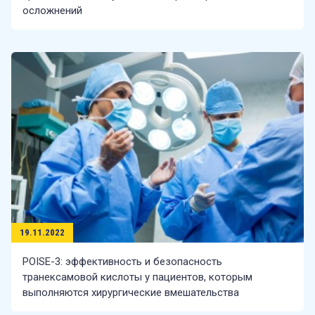
средствах и их
осложнений
пользе для
здоровья.
chevron_right
Подробнее
Научно-популярные статьи
Видео
19.11.2022
POISE-3: эффективность и безопасность
транексамовой кислоты у пациентов, которым
выполняются хирургические вмешательства